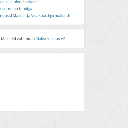
t ei ole tulnud kohale?
t suurema fondiga
andusid Master- ja Visakaardiga maksed!
Makseid vahendab
Maksekeskus AS