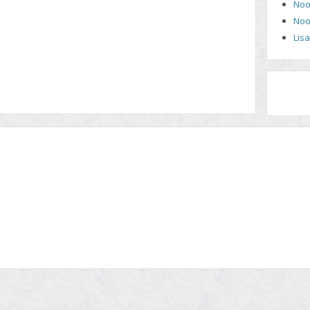
Noo
Noo
Lis