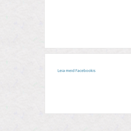
STIIL
TEEMA
TELESAADE
Leia meid Facebookis