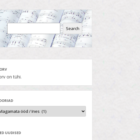
Search
ORV
rv on tühi.
OORIAD
ED UUDISED