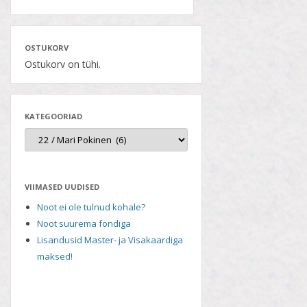
OSTUKORV
Ostukorv on tühi.
KATEGOORIAD
VIIMASED UUDISED
Noot ei ole tulnud kohale?
Noot suurema fondiga
Lisandusid Master- ja Visakaardiga
maksed!