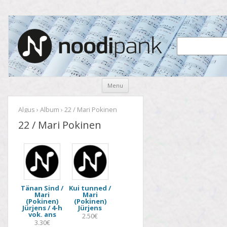
Noodipank
noodipank.ee
Skip
Menu
to
content
Algus
›
Album
› 22 / Mari Pokinen
22 / Mari Pokinen
Tänan Sind /
Kui tunned /
Mari
Mari
(Pokinen)
(Pokinen)
Jürjens / 4-h
Jürjens
vok. ans
2.50€
3.30€