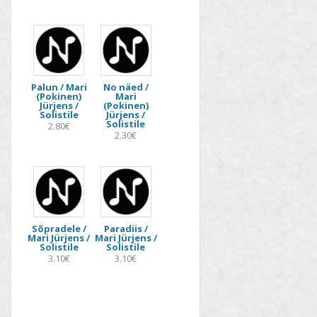
Palun / Mari
No näed /
(Pokinen)
Mari
Jürjens /
(Pokinen)
Solistile
Jürjens /
Solistile
2.80€
2.30€
Sõpradele /
Paradiis /
Mari Jürjens /
Mari Jürjens /
Solistile
Solistile
3.10€
3.10€