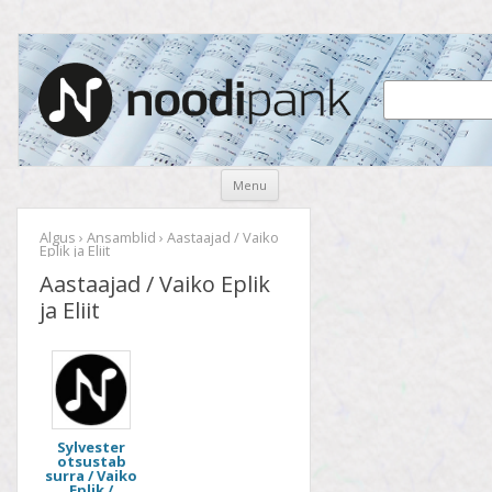
Noodipank
noodipank.ee
Skip
Menu
to
content
Algus
›
Ansamblid
› Aastaajad / Vaiko
Eplik ja Eliit
Aastaajad / Vaiko Eplik
ja Eliit
Sylvester
otsustab
surra / Vaiko
Eplik /