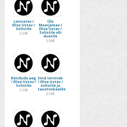
Lennates /
Üle
Elise Ustav /
Maarjamaa /
Solistile
Elise Ustav /
Solistile või
3.20€
duetile
3.00€
Rändude aeg
Sind tervitab
/ Elise Ustav /
/ Elise Ustav /
Solistile
solistile ja
taustvokaalile
3.20€
3.50€