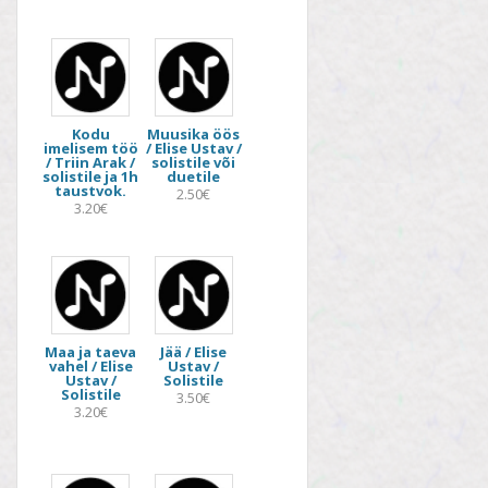
Kodu
Muusika öös
imelisem töö
/ Elise Ustav /
/ Triin Arak /
solistile või
solistile ja 1h
duetile
taustvok.
2.50€
3.20€
Maa ja taeva
Jää / Elise
vahel / Elise
Ustav /
Ustav /
Solistile
Solistile
3.50€
3.20€