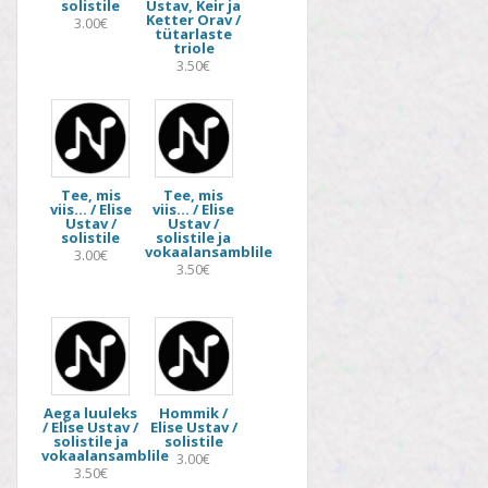
solistile
Ustav, Keir ja
Ketter Orav /
3.00€
tütarlaste
triole
3.50€
Tee, mis
Tee, mis
viis… / Elise
viis… / Elise
Ustav /
Ustav /
solistile
solistile ja
vokaalansamblile
3.00€
3.50€
Aega luuleks
Hommik /
/ Elise Ustav /
Elise Ustav /
solistile ja
solistile
vokaalansamblile
3.00€
3.50€