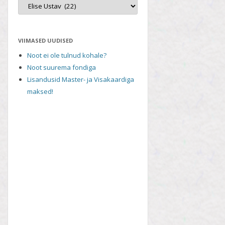
VIIMASED UUDISED
Noot ei ole tulnud kohale?
Noot suurema fondiga
Lisandusid Master- ja Visakaardiga
maksed!