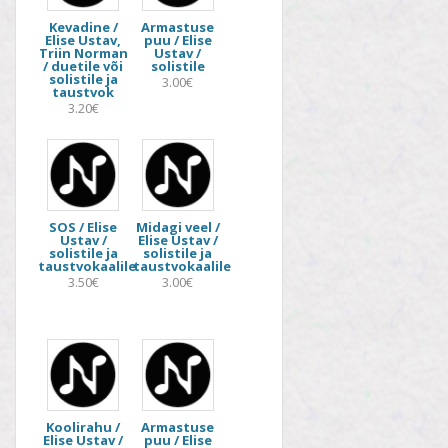
Kevadine /
Armastuse
Elise Ustav,
puu / Elise
Triin Norman
Ustav /
/ duetile või
solistile
solistile ja
3.00€
taustvok
3.20€
SOS / Elise
Midagi veel /
Ustav /
Elise Ustav /
solistile ja
solistile ja
taustvokaalile
taustvokaalile
3.50€
3.00€
Koolirahu /
Armastuse
Elise Ustav /
puu / Elise