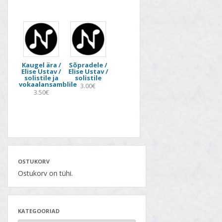
Kaugel ära /
Sõpradele /
Elise Ustav /
Elise Ustav /
solistile ja
solistile
vokaalansamblile
3.00€
3.50€
OSTUKORV
Ostukorv on tühi.
KATEGOORIAD