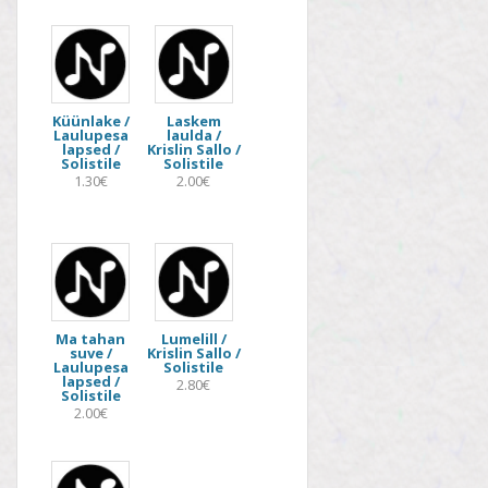
Küünlake /
Laskem
Laulupesa
laulda /
lapsed /
Krislin Sallo /
Solistile
Solistile
1.30€
2.00€
Ma tahan
Lumelill /
suve /
Krislin Sallo /
Laulupesa
Solistile
lapsed /
2.80€
Solistile
2.00€