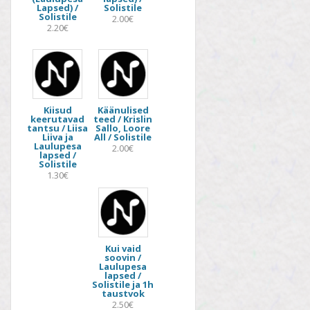
Lapsed) /
Solistile
Solistile
2.00€
2.20€
Kiisud
Käänulised
keerutavad
teed / Krislin
tantsu / Liisa
Sallo, Loore
Liiva ja
All / Solistile
Laulupesa
2.00€
lapsed /
Solistile
1.30€
Kui vaid
soovin /
Laulupesa
lapsed /
Solistile ja 1h
taustvok
2.50€