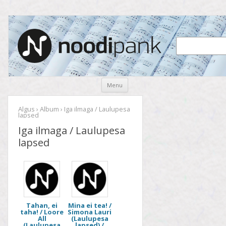
Noodipank
noodipank.ee
Skip
Menu
to
content
Algus
›
Album
› Iga ilmaga / Laulupesa
lapsed
Iga ilmaga / Laulupesa
lapsed
Tahan, ei
Mina ei tea! /
taha! / Loore
Simona Lauri
All
(Laulupesa
(Laulupesa
lapsed) /