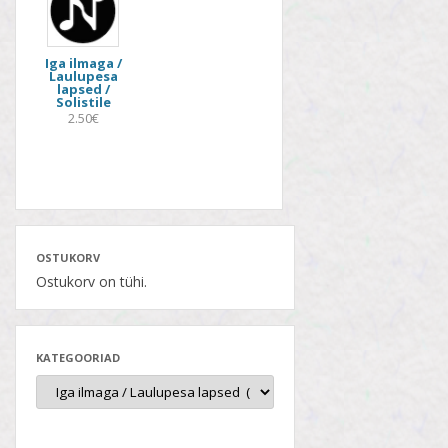
Iga ilmaga /
Laulupesa
lapsed /
Solistile
2.50€
OSTUKORV
Ostukorv on tühi.
KATEGOORIAD