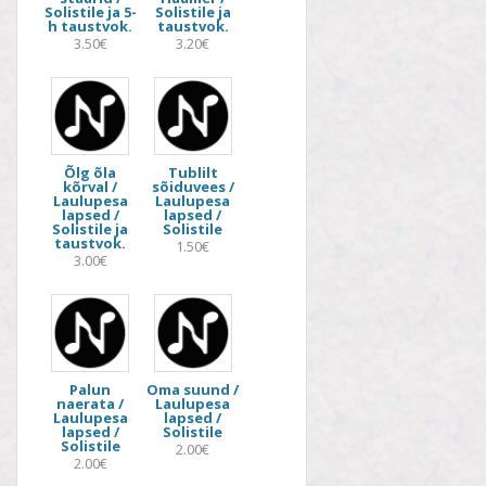
Solistile ja 5-
Solistile ja
h taustvok.
taustvok.
3.50€
3.20€
Õlg õla
Tublilt
kõrval /
sõiduvees /
Laulupesa
Laulupesa
lapsed /
lapsed /
Solistile ja
Solistile
taustvok.
1.50€
3.00€
Palun
Oma suund /
naerata /
Laulupesa
Laulupesa
lapsed /
lapsed /
Solistile
Solistile
2.00€
2.00€