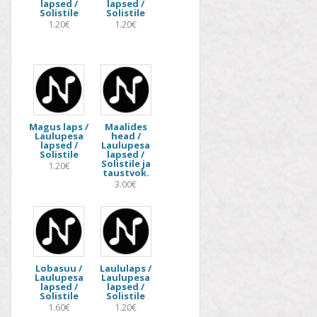
lapsed /
lapsed /
Solistile
Solistile
1.20€
1.20€
Magus laps /
Maalides
Laulupesa
head /
lapsed /
Laulupesa
Solistile
lapsed /
Solistile ja
1.20€
taustvok.
3.00€
Lobasuu /
Laululaps /
Laulupesa
Laulupesa
lapsed /
lapsed /
Solistile
Solistile
1.60€
1.20€