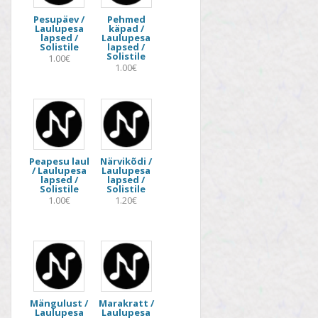
Pesupäev /
Pehmed
Laulupesa
käpad /
lapsed /
Laulupesa
Solistile
lapsed /
Solistile
1.00€
1.00€
Peapesu laul
Närvikõdi /
/ Laulupesa
Laulupesa
lapsed /
lapsed /
Solistile
Solistile
1.00€
1.20€
Mängulust /
Marakratt /
Laulupesa
Laulupesa