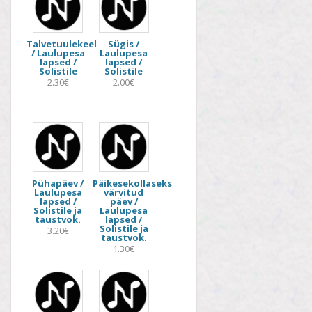
Talvetuulekeel
Sügis /
/ Laulupesa
Laulupesa
lapsed /
lapsed /
Solistile
Solistile
2.30€
2.00€
Pühapäev /
Päikesekollaseks
Laulupesa
värvitud
lapsed /
päev /
Solistile ja
Laulupesa
taustvok.
lapsed /
Solistile ja
3.20€
taustvok.
1.30€