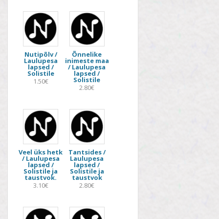
Nutipõlv /
Õnnelike
Laulupesa
inimeste maa
lapsed /
/ Laulupesa
Solistile
lapsed /
Solistile
1.50€
2.80€
Veel üks hetk
Tantsides /
/ Laulupesa
Laulupesa
lapsed /
lapsed /
Solistile ja
Solistile ja
taustvok.
taustvok
3.10€
2.80€