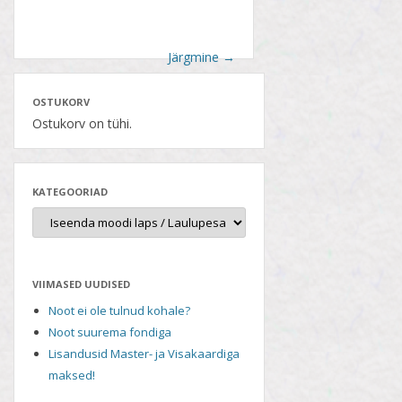
Järgmine
→
OSTUKORV
Ostukorv on tühi.
KATEGOORIAD
VIIMASED UUDISED
Noot ei ole tulnud kohale?
Noot suurema fondiga
Lisandusid Master- ja Visakaardiga
maksed!