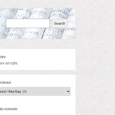
Search
ORV
rv on tühi.
OORIAD
ED UUDISED