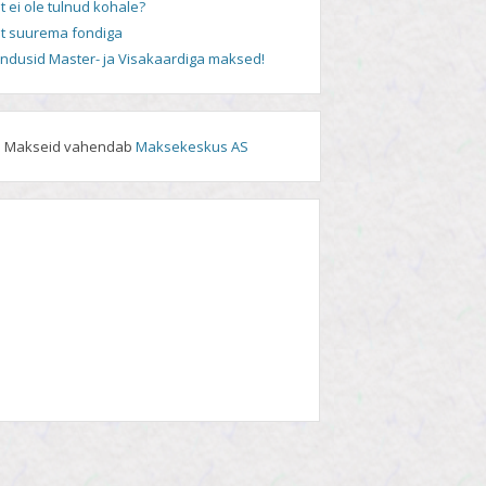
t ei ole tulnud kohale?
t suurema fondiga
andusid Master- ja Visakaardiga maksed!
Makseid vahendab
Maksekeskus AS