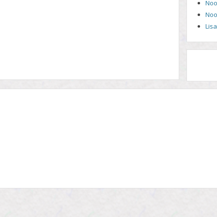
Noo
Noo
Lis