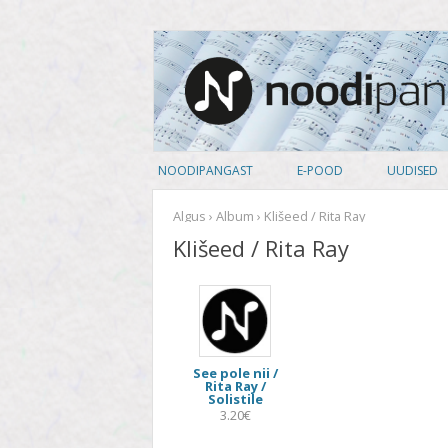
noodipank.ee
Noodipank
NOODIPANGAST
E-POOD
UUDISED
TUTVUSTUS
PEALKIRJAD
Algus
›
Album
› Klišeed / Rita Ray
Klišeed / Rita Ray
KASUTAJA LEPING
AUTORID
KUIDAS NOOTI OSTA
ARTISTID
PRIVAATSUSPOLIITIKA
ANSAMBLID
See pole nii /
ALBUM
Rita Ray /
Solistile
KOOSSEIS
3.20€