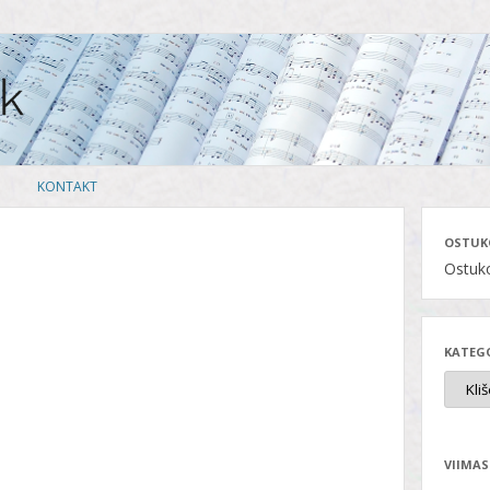
Skip
KONTAKT
to
content
OSTUK
Ostuko
KATEG
VIIMAS