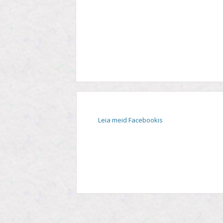
STIIL
TEEMA
TELESAADE
Leia meid Facebookis