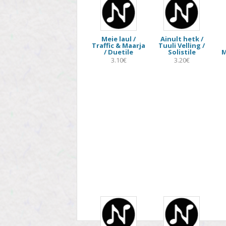
Meie laul /
Ainult hetk /
Traffic & Maarja
Tuuli Velling /
/ Duetile
Solistile
M
3.10€
3.20€