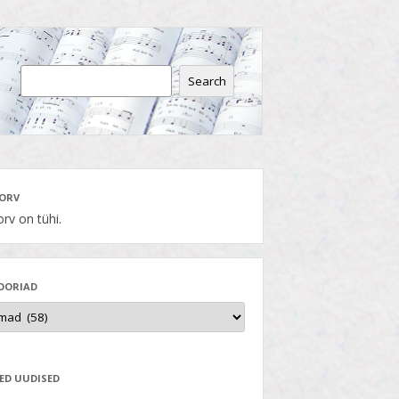
Search
ORV
rv on tühi.
OORIAD
ED UUDISED