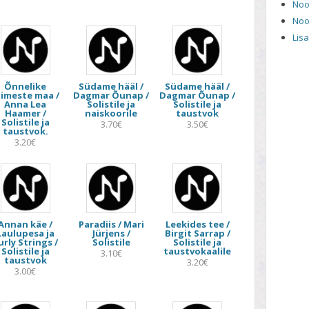
Noo
Noo
Lis
Õnnelike
Südame hääl /
Südame hääl /
nimeste maa /
Dagmar Õunap /
Dagmar Õunap /
Anna Lea
Solistile ja
Solistile ja
Haamer /
naiskoorile
taustvok
Solistile ja
3.70€
3.50€
taustvok.
3.20€
Annan käe /
Paradiis / Mari
Leekides tee /
Laulupesa ja
Jürjens /
Birgit Sarrap /
urly Strings /
Solistile
Solistile ja
Solistile ja
taustvokaalile
3.10€
taustvok
3.20€
3.00€