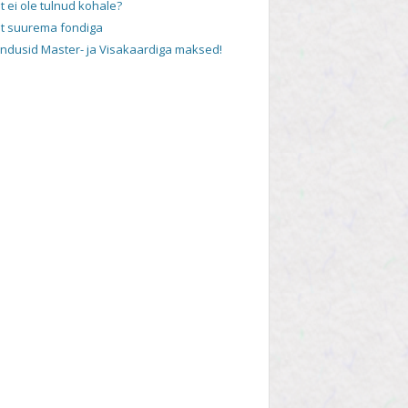
t ei ole tulnud kohale?
t suurema fondiga
andusid Master- ja Visakaardiga maksed!