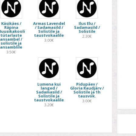
Käsikäes /
Armas Lavendel
Ilus Elu /
Räpina
/ Sadamasild /
Sadamasild /
uusikakooli
Solistile ja
Solistile
tütarlaste
taustvokaalile
2.30€
ansambel /
3.00€
solistile ja
ansamblile
3.50€
Lumena kui
Pidupäev /
langed /
Gloria Raudjärv /
Sadamasild /
Solistile ja 1h
Solistile ja
tausvok.
taustvokaalile
3.00€
3.20€