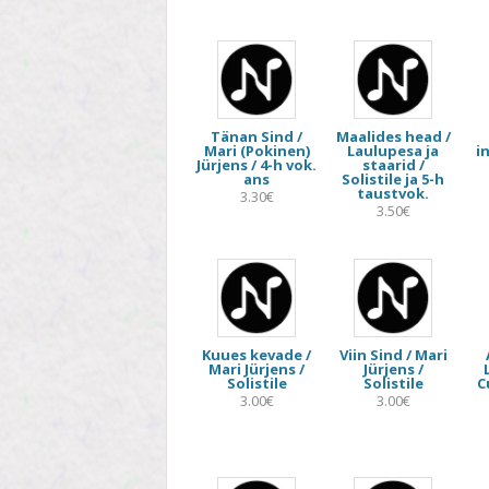
STIIL
TEEMA
TELESAADE
Tänan Sind /
Maalides head /
Mari (Pokinen)
Laulupesa ja
i
Jürjens / 4-h vok.
staarid /
ans
Solistile ja 5-h
taustvok.
3.30€
3.50€
Kuues kevade /
Viin Sind / Mari
Mari Jürjens /
Jürjens /
Solistile
Solistile
C
3.00€
3.00€