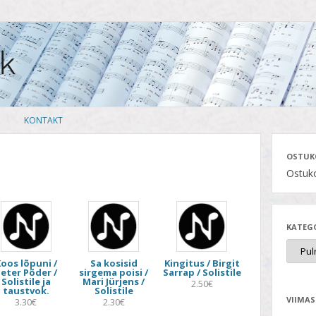
Skip
KONTAKT
to
content
OSTUK
Ostuko
KATEG
oos lõpuni /
Sa kosisid
Kingitus / Birgit
eter Põder /
sirgema poisi /
Sarrap / Solistile
Solistile ja
Mari Jürjens /
2.50€
taustvok.
Solistile
VIIMAS
3.30€
2.30€