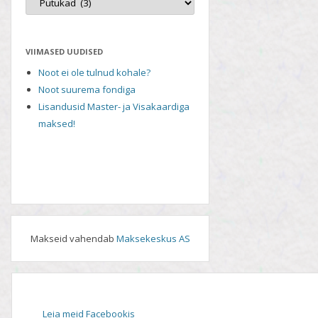
VIIMASED UUDISED
Noot ei ole tulnud kohale?
Noot suurema fondiga
Lisandusid Master- ja Visakaardiga
maksed!
Makseid vahendab
Maksekeskus AS
Leia meid Facebookis