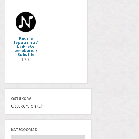
Kaunis
lepatriinu /
Laikrete
perebänd /
Solistile
1.20€
OSTUKORV
Ostukorv on tühi.
KATEGOORIAD