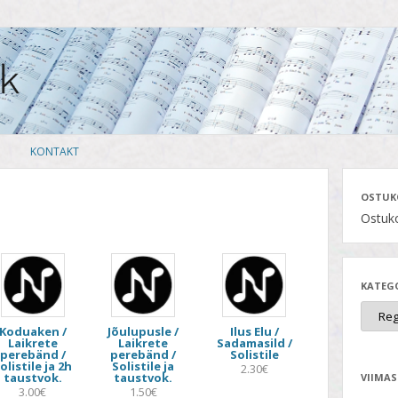
Skip
KONTAKT
to
content
OSTUK
Ostuko
KATEG
Koduaken /
Jõulupusle /
Ilus Elu /
Laikrete
Laikrete
Sadamasild /
perebänd /
perebänd /
Solistile
olistile ja 2h
Solistile ja
2.30€
taustvok.
taustvok.
VIIMAS
3.00€
1.50€