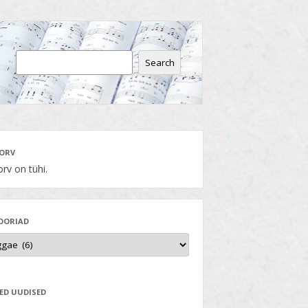
Search
ORV
rv on tühi.
OORIAD
ED UUDISED