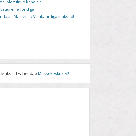
t ei ole tulnud kohale?
t suurema fondiga
andusid Master- ja Visakaardiga maksed!
Makseid vahendab
Maksekeskus AS