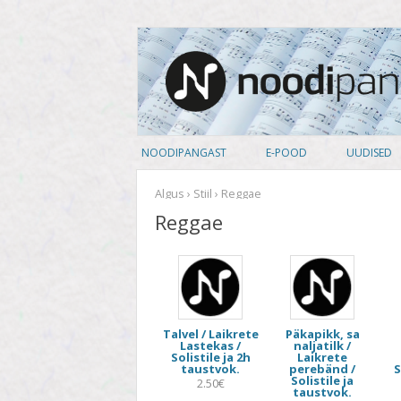
noodipank.ee
Noodipank
NOODIPANGAST
E-POOD
UUDISED
TUTVUSTUS
PEALKIRJAD
Algus
›
Stiil
› Reggae
Reggae
KASUTAJA LEPING
AUTORID
KUIDAS NOOTI OSTA
ARTISTID
PRIVAATSUSPOLIITIKA
ANSAMBLID
Talvel / Laikrete
Päkapikk, sa
ALBUM
Lastekas /
naljatilk /
Solistile ja 2h
Laikrete
taustvok.
perebänd /
S
KOOSSEIS
Solistile ja
2.50€
taustvok.