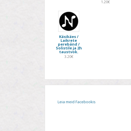
1.20€
STIIL
TEEMA
TELESAADE
Käsikäes /
Laikrete
perebänd /
Solistile ja 2h
taustvok.
3.20€
Leia meid Facebookis