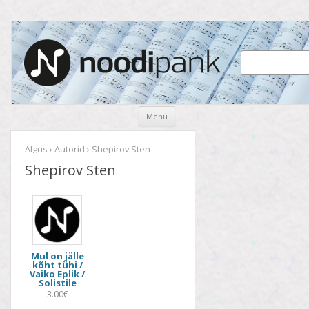
Noodipank
noodipank.ee
Skip
Menu
to
content
Algus
›
Autorid
› Shepirov Sten
Shepirov Sten
Mul on jälle
kõht tühi /
Vaiko Eplik /
Solistile
3.00€