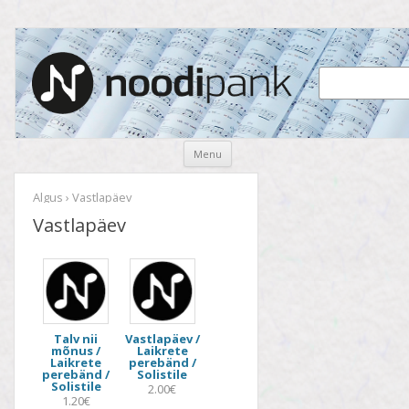
Noodipank
noodipank.ee
Skip
Menu
to
content
Algus
› Vastlapäev
Vastlapäev
Talv nii
Vastlapäev /
mõnus /
Laikrete
Laikrete
perebänd /
perebänd /
Solistile
Solistile
2.00€
1.20€