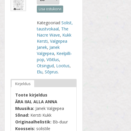
Lisa ostukorvi
Kategooriad
Solist,
taustvokaal
,
The
Nacre Wave
,
Kukk
Kersti
,
Valgepea
Janek
,
Janek
Valgepea
,
Keelpilli-
pop
,
Võitlus
,
Otsingud
,
Lootus
,
Elu
,
Sõprus
.
Kirjeldus
Toote kirjeldus
ÄRA IIAL ALLA ANNA
Muusika:
Janek Valgepea
Sõnad:
Kersti Kukk
Originaalhelistik:
Bb-duur
Koosseis:
solistile