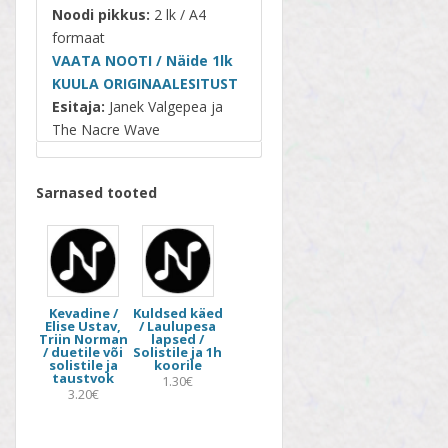
Noodi pikkus:
2 lk / A4
formaat
VAATA NOOTI / Näide 1lk
KUULA ORIGINAALESITUST
Esitaja:
Janek Valgepea ja
The Nacre Wave
Sarnased tooted
Kevadine /
Kuldsed käed
Elise Ustav,
/ Laulupesa
Triin Norman
lapsed /
/ duetile või
Solistile ja 1h
solistile ja
koorile
taustvok
1.30€
3.20€