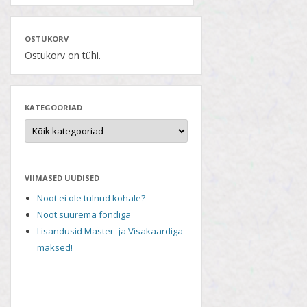
OSTUKORV
Ostukorv on tühi.
KATEGOORIAD
VIIMASED UUDISED
Noot ei ole tulnud kohale?
Noot suurema fondiga
Lisandusid Master- ja Visakaardiga
maksed!