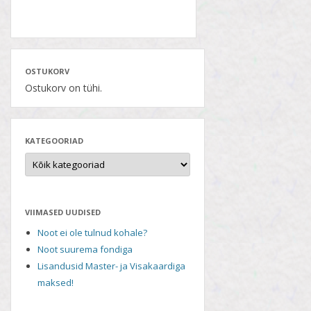
OSTUKORV
Ostukorv on tühi.
KATEGOORIAD
VIIMASED UUDISED
Noot ei ole tulnud kohale?
Noot suurema fondiga
Lisandusid Master- ja Visakaardiga
maksed!