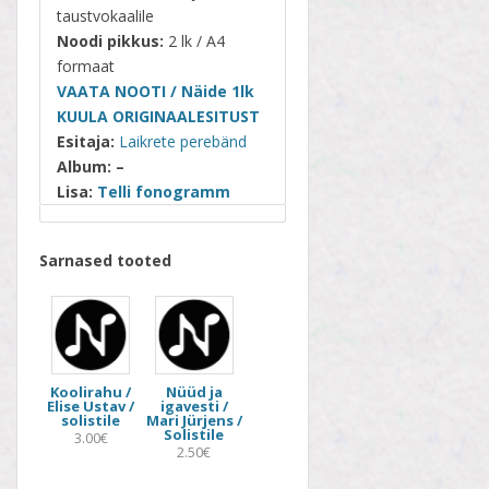
taustvokaalile
Noodi pikkus:
2 lk / A4
formaat
VAATA NOOTI / Näide 1lk
KUULA ORIGINAALESITUST
Esitaja:
Laikrete perebänd
Album: –
Lisa:
Telli fonogramm
Sarnased tooted
Koolirahu /
Nüüd ja
Elise Ustav /
igavesti /
solistile
Mari Jürjens /
Solistile
3.00€
2.50€