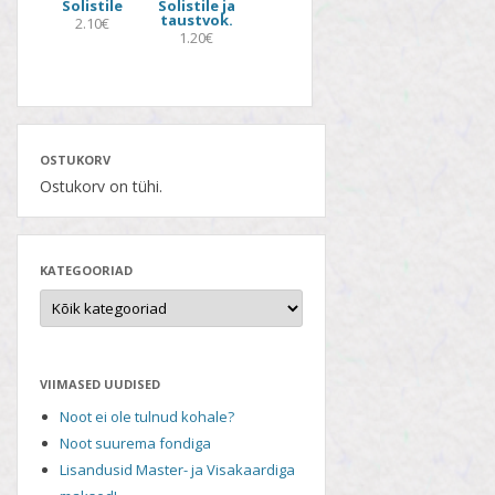
Solistile
Solistile ja
taustvok.
2.10€
1.20€
OSTUKORV
Ostukorv on tühi.
KATEGOORIAD
VIIMASED UUDISED
Noot ei ole tulnud kohale?
Noot suurema fondiga
Lisandusid Master- ja Visakaardiga