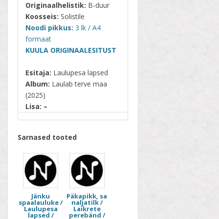
Originaalhelistik:
B-duur
Koosseis:
Solistile
Noodi pikkus:
3 lk / A4
formaat
KUULA ORIGINAALESITUST
Esitaja:
Laulupesa lapsed
Album:
Laulab terve maa
(2025)
Lisa: –
Sarnased tooted
Jänku
Päkapikk, sa
spaalauluke /
naljatilk /
Laulupesa
Laikrete
lapsed /
perebänd /