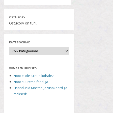
OSTUKORV
Ostukorv on tühi.
KATEGOORIAD
VIIMASED UUDISED
Noot ei ole tulnud kohale?
Noot suurema fondiga
Lisandusid Master- ja Visakaardiga
maksed!