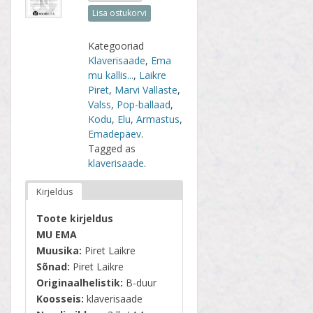
Lisa ostukorvi
Kategooriad
Klaverisaade
,
Ema
mu kallis...
,
Laikre
Piret
,
Marvi Vallaste
,
Valss
,
Pop-ballaad
,
Kodu
,
Elu
,
Armastus
,
Emadepäev
.
Tagged as
klaverisaade
.
Kirjeldus
Toote kirjeldus
MU EMA
Muusika:
Piret Laikre
Sõnad:
Piret Laikre
Originaalhelistik:
B-duur
Koosseis:
klaverisaade