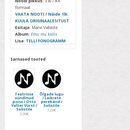
Noodi pikkus:
3 lk / A4
formaat
VAATA NOOTI / Näide 1lk
KUULA ORIGINAALESITUST
Esitaja:
Marvi Vallaste
Album:
Ema, mu kallis
Lisa:
TELLI FONOGRAMM
Sarnased tooted
Teatrisse
Õlgade lugu
sündinud
/ Laikrete
poiss / Otto
perebänd /
Valter Vürst /
Solistile
Solistile
1.20€
3.00€