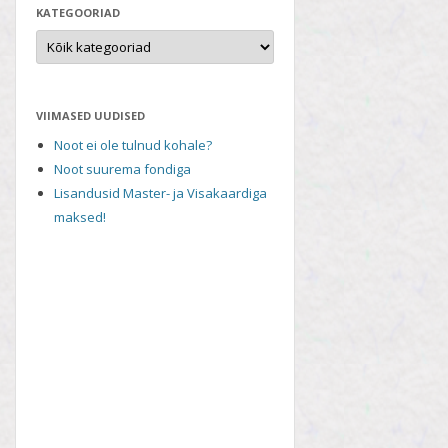
KATEGOORIAD
VIIMASED UUDISED
Noot ei ole tulnud kohale?
Noot suurema fondiga
Lisandusid Master- ja Visakaardiga
maksed!