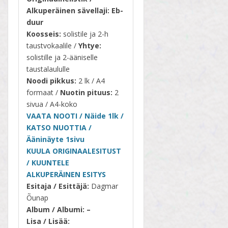
Alkuperäinen sävellaji
:
Eb-
duur
Koosseis:
solistile ja 2-h
taustvokaalile /
Yhtye:
solistille ja 2-ääniselle
taustalaululle
Noodi pikkus:
2 lk / A4
formaat /
Nuotin pituus:
2
sivua / A4-koko
VAATA NOOTI / Näide 1lk /
KATSO NUOTTIA /
Ääninäyte 1sivu
KUULA ORIGINAALESITUST
/
KUUNTELE
ALKUPERÄINEN ESITYS
Esitaja /
Esittäjä
:
Dagmar
Õunap
Album /
Albumi
: –
Lisa /
Lisää
: