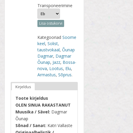
Transponeerimine
Lisa ostukorvi
Kategooriad
Soome
keel
,
Solist,
taustvokaal
,
Õunap
Dagmar
,
Dagmar
Õunap
,
Jazz
,
Bossa-
nova
,
Lootus
,
Elu
,
Armastus
,
Sõprus
.
Kirjeldus
Toote kirjeldus
OLEN SINUA RAKASTANUT
Muusika /
Sävel
:
Dagmar
Õunap
Sõnad /
Sanat
:
Katri Vallaste
Originaalhelistik /