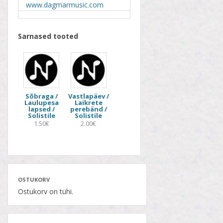
www.dagmarmusic.com
Sarnased tooted
Sõbraga /
Vastlapäev /
Laulupesa
Laikrete
lapsed /
perebänd /
Solistile
Solistile
1.50€
2.00€
OSTUKORV
Ostukorv on tühi.