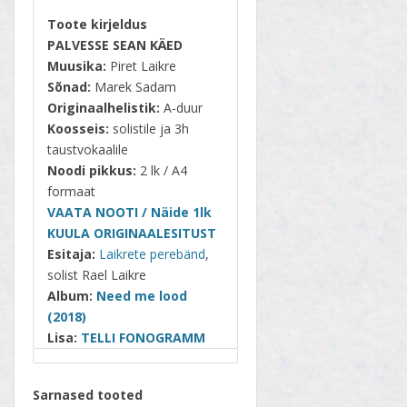
Toote kirjeldus
PALVESSE SEAN KÄED
Muusika:
Piret Laikre
Sõnad:
Marek Sadam
Originaalhelistik:
A-duur
Koosseis:
solistile ja 3h
taustvokaalile
Noodi pikkus:
2
lk / A4
formaat
VAATA NOOTI / Näide 1lk
KUULA ORIGINAALESITUST
Esitaja:
Laikrete perebänd
,
solist Rael Laikre
Album:
Need me lood
(2018)
Lisa:
TELLI FONOGRAMM
Sarnased tooted