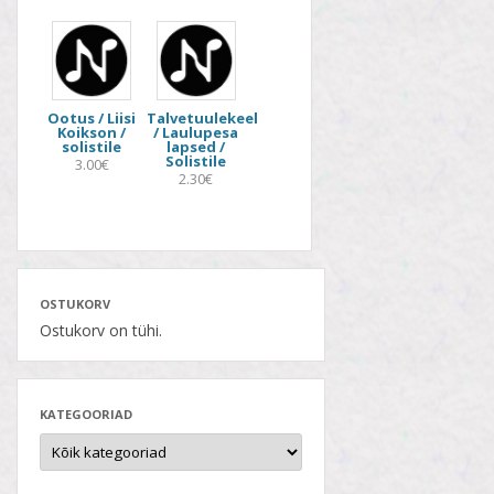
Ootus / Liisi
Talvetuulekeel
Koikson /
/ Laulupesa
solistile
lapsed /
Solistile
3.00€
2.30€
OSTUKORV
Ostukorv on tühi.
KATEGOORIAD