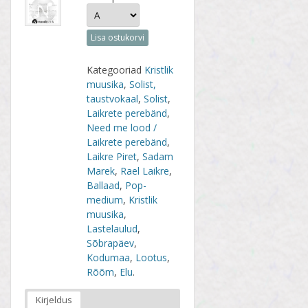
Lisa ostukorvi
Kategooriad
Kristlik
muusika
,
Solist,
taustvokaal
,
Solist
,
Laikrete perebänd
,
Need me lood /
Laikrete perebänd
,
Laikre Piret
,
Sadam
Marek
,
Rael Laikre
,
Ballaad
,
Pop-
medium
,
Kristlik
muusika
,
Lastelaulud
,
Sõbrapäev
,
Kodumaa
,
Lootus
,
Rõõm
,
Elu
.
Kirjeldus