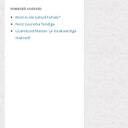
VIIMASED UUDISED
Noot ei ole tulnud kohale?
Noot suurema fondiga
Lisandusid Master- ja Visakaardiga
maksed!