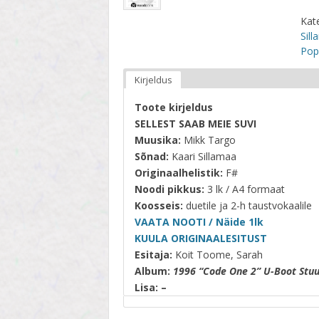
STIIL
Kat
TEEMA
Sil
Pop
TELESAADE
Kirjeldus
Toote kirjeldus
SELLEST SAAB MEIE SUVI
Muusika:
Mikk Targo
Sõnad:
Kaari Sillamaa
Originaalhelistik:
F#
Noodi pikkus:
3 lk / A4 formaat
Koosseis:
duetile ja 2-h taustvokaalile
VAATA NOOTI / Näide 1lk
KUULA ORIGINAALESITUST
Esitaja:
Koit Toome, Sarah
Album:
1996 “Code One 2” U-Boot Stuu
Lisa:
–