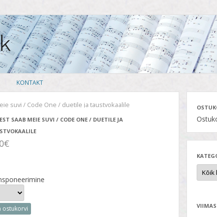
Skip
KONTAKT
to
content
eie suvi / Code One / duetile ja taustvokaalile
OSTUK
Ostuko
EST SAAB MEIE SUVI / CODE ONE / DUETILE JA
STVOKAALILE
50€
KATEG
nsponeerimine
VIIMAS
a ostukorvi