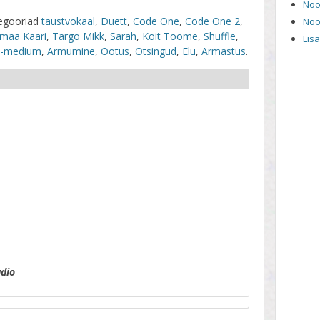
Noo
egooriad
taustvokaal
,
Duett
,
Code One
,
Code One 2
,
Noo
lamaa Kaari
,
Targo Mikk
,
Sarah
,
Koit Toome
,
Shuffle
,
Lis
-medium
,
Armumine
,
Ootus
,
Otsingud
,
Elu
,
Armastus
.
dio