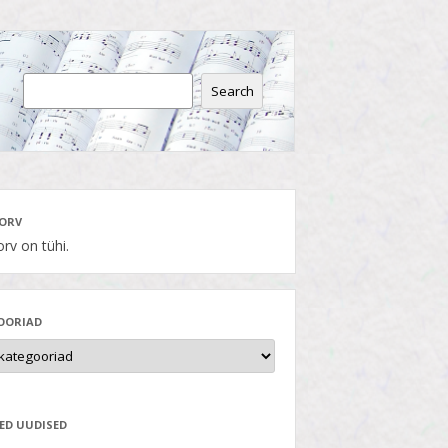
Search
ORV
rv on tühi.
OORIAD
ED UUDISED