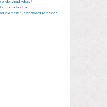
t ei ole tulnud kohale?
t suurema fondiga
andusid Master- ja Visakaardiga maksed!