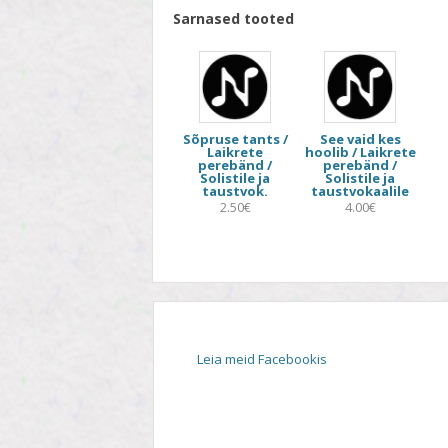
Sarnased tooted
Sõpruse tants /
See vaid kes
Laikrete
hoolib / Laikrete
perebänd /
perebänd /
Solistile ja
Solistile ja
taustvok.
taustvokaalile
2.50€
4.00€
Leia meid Facebookis