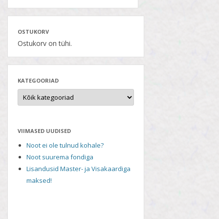
OSTUKORV
Ostukorv on tühi.
KATEGOORIAD
VIIMASED UUDISED
Noot ei ole tulnud kohale?
Noot suurema fondiga
Lisandusid Master- ja Visakaardiga
maksed!