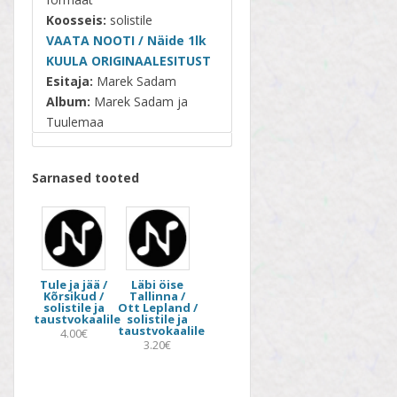
Koosseis:
solistile
VAATA NOOTI / Näide 1lk
KUULA ORIGINAALESITUST
Esitaja:
Marek Sadam
Album:
Marek Sadam ja
Tuulemaa
Sarnased tooted
Tule ja jää /
Läbi öise
Kõrsikud /
Tallinna /
solistile ja
Ott Lepland /
taustvokaalile
solistile ja
taustvokaalile
4.00€
3.20€