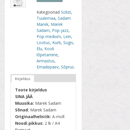
Kategooriad
Solist
,
Tuulemaa
,
Sadam
Marek
,
Marek
Sadam
,
Pop-jazz
,
Pop-medium
,
Lein
,
Lootus
,
Kurb
,
Sügis
,
Elu
,
Kooli
lõpetamine
,
Armastus
,
Emadepäev
,
Sõprus
.
Kirjeldus
Toote kirjeldus
SINA JÄÄ
Muusika:
Marek Sadam
Sõnad:
Marek Sadam
Originaalhelistik:
A-moll
Noodi pikkus:
2 lk / A4
formaat