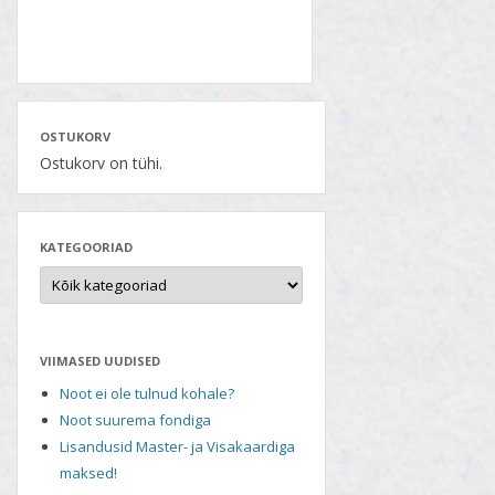
OSTUKORV
Ostukorv on tühi.
KATEGOORIAD
VIIMASED UUDISED
Noot ei ole tulnud kohale?
Noot suurema fondiga
Lisandusid Master- ja Visakaardiga
maksed!