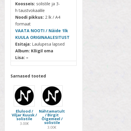
Koosseis:
solistile ja 3-
h taustvokaalile
Noodi pikkus:
2 lk / A4
formaat
VAATA NOOTI / Näide 1lk
KUULA ORIGINAALESITUST
Esitaja:
Laulupesa lapsed
Album:
Kõigil oma
Lisa: –
Sarnased tooted
Elulood /
Nähtamatult
Viljar Kuusk /
/ Birgit
solistile
Õigemeel /
solistile
3.00€
3.00€