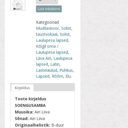
Lisa ostukorvi
Kategooriad
Mudilaskoor
,
Solist,
taustvokaal
,
Solist
,
Laulupesa lapsed
,
Kõigil oma /
Laulupesa lapsed
,
Liiva Airi
,
Laulupesa
lapsed
,
Latin
,
Lastelaulud
,
Puhkus
,
Lapsed
,
Rõõm
,
Elu
.
Kirjeldus
Toote kirjeldus
SOENGUSAMBA
Muusika:
Airi Liiva
Sõnad:
Airi Liiva
Originaalhelistik:
B-duur