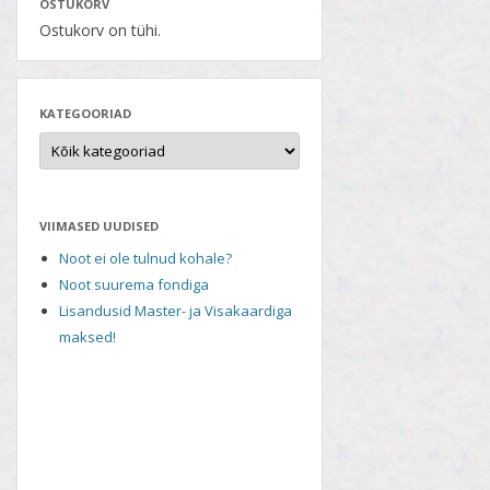
OSTUKORV
Ostukorv on tühi.
KATEGOORIAD
VIIMASED UUDISED
Noot ei ole tulnud kohale?
Noot suurema fondiga
Lisandusid Master- ja Visakaardiga
maksed!