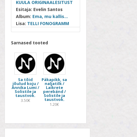
KUULA ORIGINAALESITUST
Esitaja:
Evelin Santos
Album:
Ema, mu kallis…
Lisa:
TELLI FONOGRAMM
Sarnased tooted
Sa tõid
Päkapikk, sa
jõulud koju /
naljatilk /
Annika Lumi /
Laikrete
Solistile ja
perebänd /
taustvok.
Solistile ja
taustvok.
3.50€
1.20€