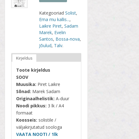
Kategooriad
Solist
,
Ema mu kallis...
,
Laikre Piret
,
Sadam
Marek
,
Evelin
Santos
,
Bossa-nova
,
Jõulud
,
Talv
.
Kirjeldus
Toote kirjeldus
SOOV
Muusika:
Piret Laikre
Sõnad:
Marek Sadam
Originaalhelistik:
A-duur
Noodi pikkus:
3 lk / A4
formaat
Koosseis:
solistile /
väljakirjutatud soologa
VAATA NOOTI / 1lk