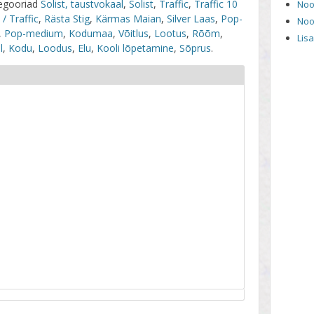
egooriad
Solist, taustvokaal
,
Solist
,
Traffic
,
Traffic 10
Noo
 / Traffic
,
Rästa Stig
,
Kärmas Maian
,
Silver Laas
,
Pop-
Noo
,
Pop-medium
,
Kodumaa
,
Võitlus
,
Lootus
,
Rõõm
,
Lis
l
,
Kodu
,
Loodus
,
Elu
,
Kooli lõpetamine
,
Sõprus
.