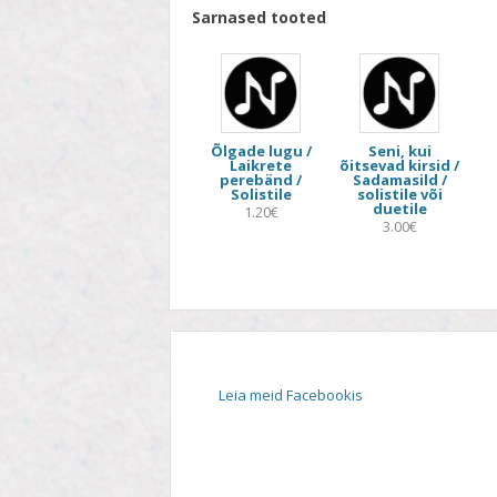
Sarnased tooted
Õlgade lugu /
Seni, kui
Laikrete
õitsevad kirsid /
perebänd /
Sadamasild /
Solistile
solistile või
duetile
1.20€
3.00€
Leia meid Facebookis