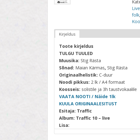
Kat
STIIL
Live
folk
TEEMA
Koo
TELESAADE
Kirjeldus
Toote kirjeldus
TULGU TUULED
Muusika:
Stig Rästa
Sõnad:
Maian Kärmas
,
Stig Rästa
Originaalhelistik:
C-duur
Noodi pikkus:
2 lk / A4 formaat
Koosseis:
solistile ja 3h taustvokaalile
VAATA NOOTI / Näide 1lk
KUULA ORIGINAALESITUST
Esitaja: Traffic
Album: Traffic 10 – live
Lisa: