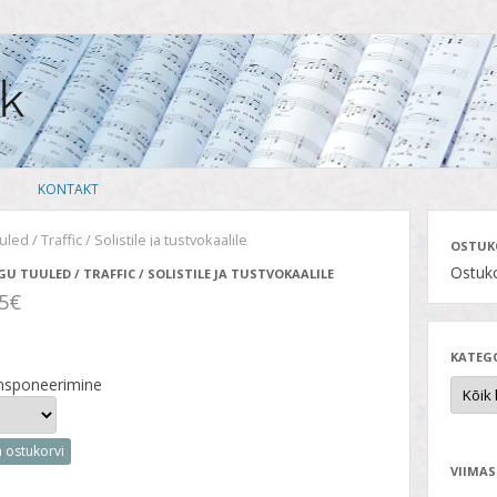
Skip
KONTAKT
to
content
led / Traffic / Solistile ja tustvokaalile
OSTUK
Ostuko
GU TUULED / TRAFFIC / SOLISTILE JA TUSTVOKAALILE
35€
KATEG
nsponeerimine
a ostukorvi
VIIMAS