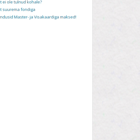
t ei ole tulnud kohale?
t suurema fondiga
andusid Master- ja Visakaardiga maksed!