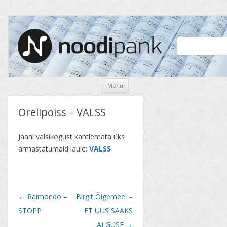
Noodipank
noodipank.ee
Skip
Menu
to
content
Orelipoiss – VALSS
Jaani valsikogust kahtlemata üks
armastatumaid laule:
VALSS
Post
←
Raimondo –
Birgit Õigemeel –
navigation
STOPP
ET UUS SAAKS
ALGUSE
→