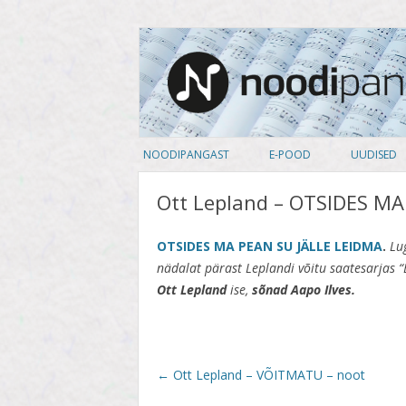
noodipank.ee
Noodipank
NOODIPANGAST
E-POOD
UUDISED
TUTVUSTUS
PEALKIRJAD
Ott Lepland – OTSIDES MA
KASUTAJA LEPING
AUTORID
OTSIDES MA PEAN SU JÄLLE LEIDMA
.
Lu
KUIDAS NOOTI OSTA
ARTISTID
nädalat pärast Leplandi võitu saatesarjas “E
Ott Lepland
ise,
sõnad
Aapo Ilves.
PRIVAATSUSPOLIITIKA
ANSAMBLID
ALBUM
Post
←
Ott Lepland – VÕITMATU – noot
KOOSSEIS
navigation