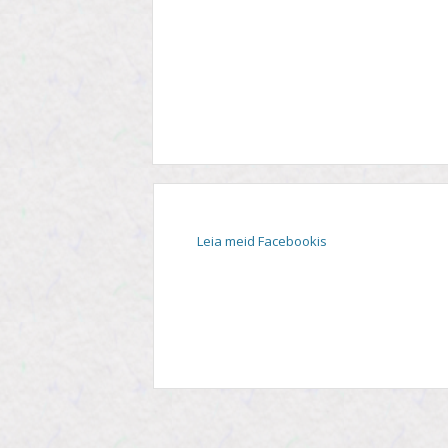
STIIL
TEEMA
TELESAADE
Leia meid Facebookis