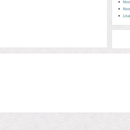
Noo
Noo
Lis