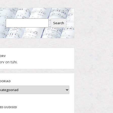
Search
ORV
rv on tühi.
OORIAD
ED UUDISED