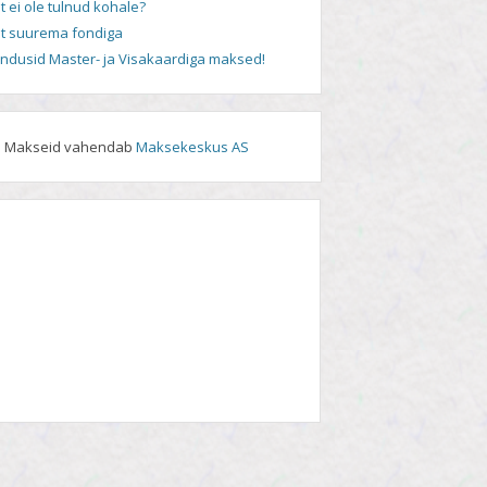
t ei ole tulnud kohale?
t suurema fondiga
andusid Master- ja Visakaardiga maksed!
Makseid vahendab
Maksekeskus AS