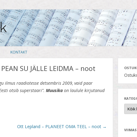
Skip
KONTAKT
to
content
 PEAN SU JÄLLE LEIDMA – noot
OSTUK
Ostuko
gu ilmus raadiotesse detsembris 2009, vaid paar
esti otsib superstaari”.
Muusika
on laulule kirjutanud
KATEG
Ott Lepland – PLANEET OMA TEEL – noot
→
VIIMAS