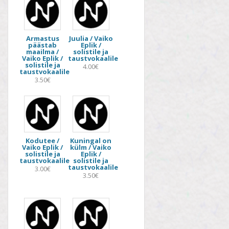
Armastus
Juulia / Vaiko
päästab
Eplik /
maailma /
solistile ja
Vaiko Eplik /
taustvokaalile
solistile ja
4.00€
taustvokaalile
3.50€
Kodutee /
Kuningal on
Vaiko Eplik /
külm / Vaiko
solistile ja
Eplik /
taustvokaalile
solistile ja
taustvokaalile
3.00€
3.50€