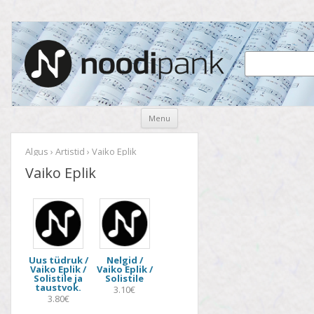
Noodipank
noodipank.ee
Skip
Menu
to
content
Algus
›
Artistid
› Vaiko Eplik
Vaiko Eplik
Uus tüdruk /
Nelgid /
Vaiko Eplik /
Vaiko Eplik /
Solistile ja
Solistile
taustvok.
3.10€
3.80€