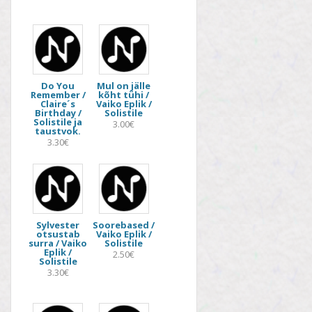
Do You
Mul on jälle
Remember /
kõht tühi /
Claire´s
Vaiko Eplik /
Birthday /
Solistile
Solistile ja
3.00€
taustvok.
3.30€
Sylvester
Soorebased /
otsustab
Vaiko Eplik /
surra / Vaiko
Solistile
Eplik /
2.50€
Solistile
3.30€