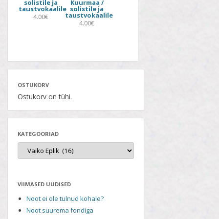
solistile ja
Kuurmaa /
taustvokaalile
solistile ja
taustvokaalile
4.00€
4.00€
OSTUKORV
Ostukorv on tühi.
KATEGOORIAD
VIIMASED UUDISED
Noot ei ole tulnud kohale?
Noot suurema fondiga