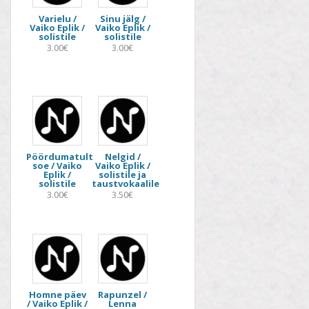
Varielu /
Sinu jälg /
Vaiko Eplik /
Vaiko Eplik /
solistile
solistile
3.00€
3.00€
Pöördumatult
Nelgid /
soe / Vaiko
Vaiko Eplik /
Eplik /
solistile ja
solistile
taustvokaalile
3.00€
3.50€
Homne päev
Rapunzel /
/ Vaiko Eplik /
Lenna