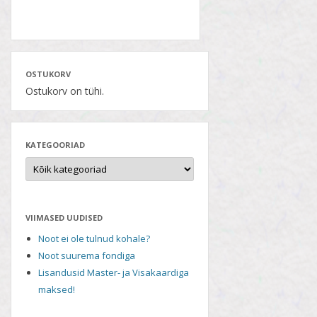
OSTUKORV
Ostukorv on tühi.
KATEGOORIAD
VIIMASED UUDISED
Noot ei ole tulnud kohale?
Noot suurema fondiga
Lisandusid Master- ja Visakaardiga
maksed!