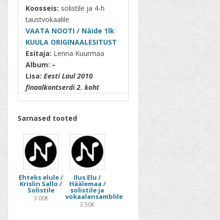
Koosseis:
solistile ja 4-h
taustvokaalile
VAATA NOOTI / Näide 1lk
KUULA ORIGINAALESITUST
Esitaja:
Lenna Kuurmaa
Album:
–
Lisa:
Eesti Laul 2010
finaalkontserdi 2. koht
Sarnased tooted
Ehteks elule /
Ilus Elu /
Krislin Sallo /
Häälemaa /
Solistile
solistile ja
vokaalansamblile
3.00€
3.50€