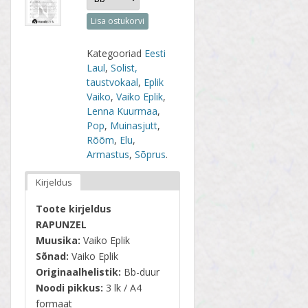
Lisa ostukorvi
Kategooriad
Eesti
Laul
,
Solist,
taustvokaal
,
Eplik
Vaiko
,
Vaiko Eplik
,
Lenna Kuurmaa
,
Pop
,
Muinasjutt
,
Rõõm
,
Elu
,
Armastus
,
Sõprus
.
Kirjeldus
Toote kirjeldus
RAPUNZEL
Muusika:
Vaiko Eplik
Sõnad:
Vaiko Eplik
Originaalhelistik:
Bb-duur
Noodi pikkus:
3 lk / A4
formaat