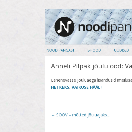
noodipank.ee
Noodipank
NOODIPANGAST
E-POOD
UUDISED
TUTVUSTUS
PEALKIRJAD
Anneli Pilpak jõululood: V
KASUTAJA LEPING
AUTORID
Lähenevasse jõuluaega lisandusid imeilusa
KUIDAS NOOTI OSTA
ARTISTID
HETKEKS
,
VAIKUSE HÄÄL!
PRIVAATSUSPOLIITIKA
ANSAMBLID
ALBUM
Post
←
SOOV – mõtted jõuluajaks…
KOOSSEIS
navigation