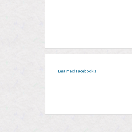
STIIL
TEEMA
TELESAADE
Leia meid Facebookis