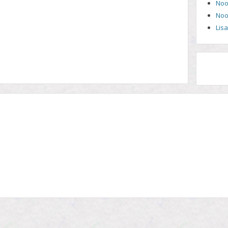
Noo
Noo
Lis