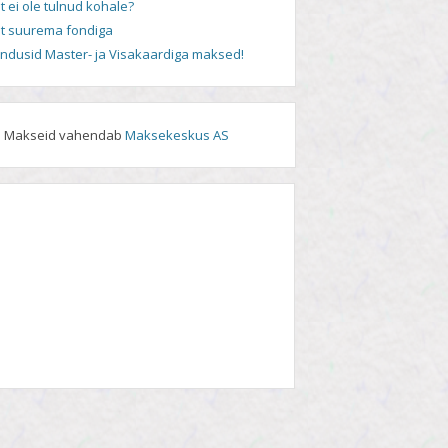
t ei ole tulnud kohale?
t suurema fondiga
andusid Master- ja Visakaardiga maksed!
Makseid vahendab
Maksekeskus AS