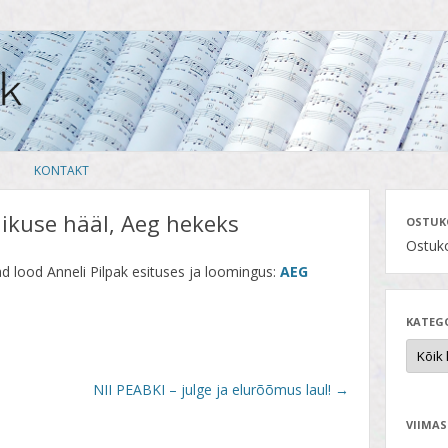
Skip
KONTAKT
to
content
aikuse hääl, Aeg hekeks
OSTUK
Ostuko
d lood Anneli Pilpak esituses ja loomingus:
AEG
KATEG
NII PEABKI – julge ja elurõõmus laul!
→
VIIMAS