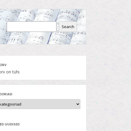
Search
ORV
rv on tühi.
OORIAD
ED UUDISED