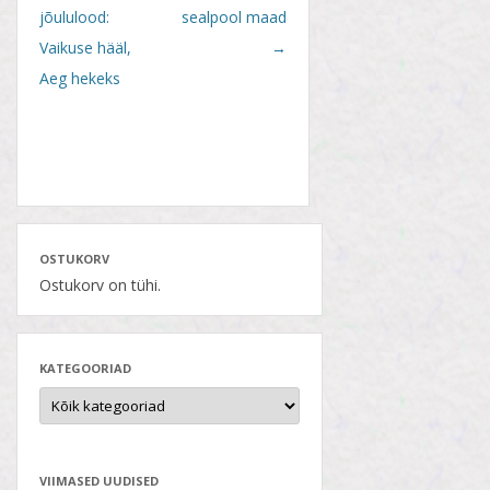
navigation
jõululood:
sealpool maad
Vaikuse hääl,
→
Aeg hekeks
OSTUKORV
Ostukorv on tühi.
KATEGOORIAD
VIIMASED UUDISED