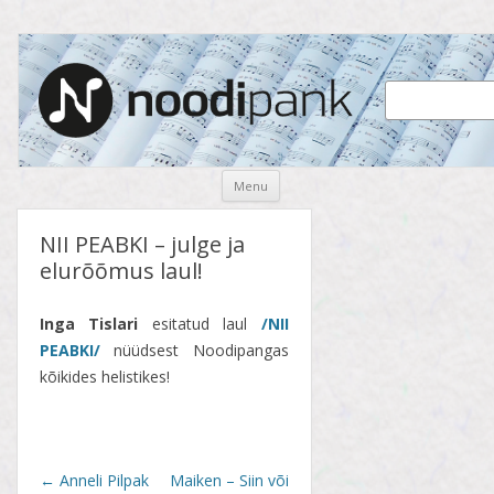
Noodipank
noodipank.ee
Skip
Menu
to
content
NII PEABKI – julge ja
elurõõmus laul!
Inga Tislari
esitatud laul
/NII
PEABKI/
nüüdsest Noodipangas
kõikides helistikes!
Post
←
Anneli Pilpak
Maiken – Siin või